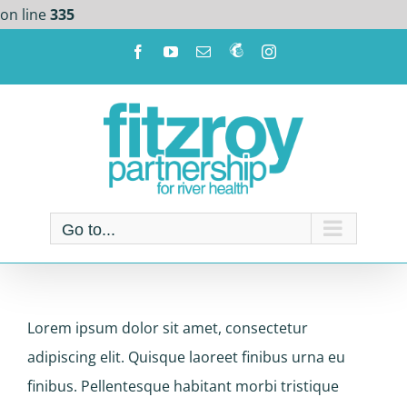
on line
335
Skip
Facebook
YouTube
Email
Newsletter!
Instagram
to
content
Go to...
Lorem ipsum dolor sit amet, consectetur
adipiscing elit. Quisque laoreet finibus urna eu
finibus. Pellentesque habitant morbi tristique