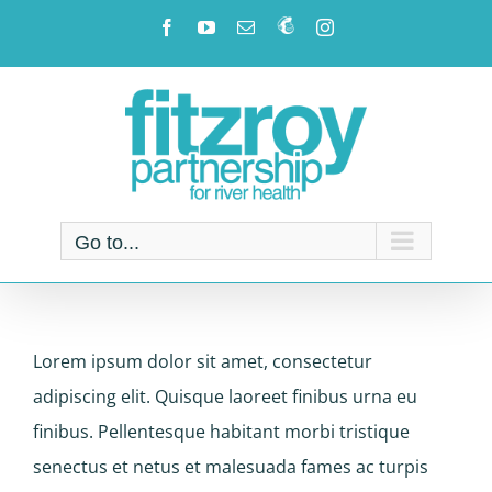
Skip
Facebook
YouTube
Email
Newsletter!
Instagram
to
content
Go to...
Lorem ipsum dolor sit amet, consectetur
adipiscing elit. Quisque laoreet finibus urna eu
finibus. Pellentesque habitant morbi tristique
senectus et netus et malesuada fames ac turpis